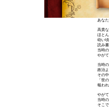
あなた
高貴な
ほとん
幼い頃
読み書
当時の
やがて
当時の
政治よ
その中
「世の
報われ
やがて
当時の
そこで