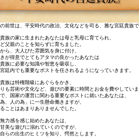
の前世は、平安時代の政治、文化などを司る、雅な宮廷貴族で
貴族の家に生まれたあなたは母と乳母に育てられ、
ど父親のことを知らずに育ちました。
から、大人びた雰囲気を身に付け、
きが得意でとてもアタマの良かったあなたは
貴族に必要な知識や智恵を吸収し、
宮廷内でも重要なポストを任されるようになっていきます。
貴族は特権階級にあぐらをかき、
りも芸術や文化など、遊びの要素に時間とお金を費やしていま
で、国家の運営に関わる重要なポストに就いたあなたは、
為、人の為」に一生懸命働きますが、
ることはあまりありませんでした。
無力感を感じ始めたあなたは、
甘美な遊びに溺れていくのですが、
自らの出生のヒミツを知り、愕然とします。