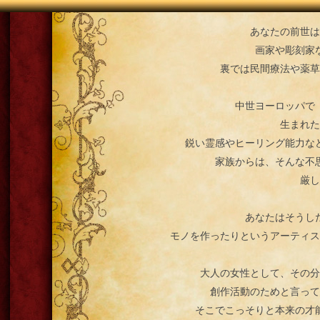
あなたの前世は
画家や彫刻家
裏では民間療法や薬草
中世ヨーロッパで
生まれた
鋭い霊感やヒーリング能力な
家族からは、そんな不
厳し
あなたはそうし
モノを作ったりというアーティス
大人の女性として、その分
創作活動のためと言って
そこでこっそりと本来の才