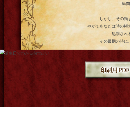
民間
しかし、その類
やがてあなたは時の権
処罰され
その最期の時に
Copyright (